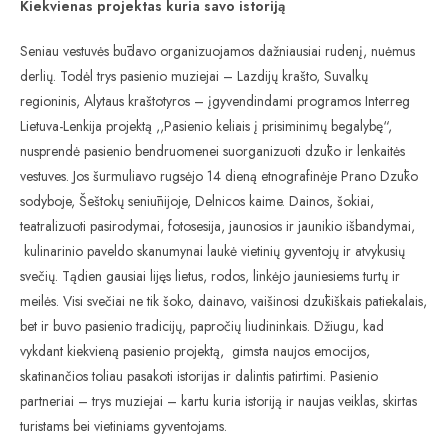
Kiekvienas projektas kuria savo istoriją
Seniau vestuvės būdavo organizuojamos dažniausiai rudenį, nuėmus
derlių. Todėl trys pasienio muziejai – Lazdijų krašto, Suvalkų
regioninis, Alytaus kraštotyros – įgyvendindami programos Interreg
Lietuva-Lenkija projektą ,,Pasienio keliais į prisiminimų begalybę“,
nusprendė pasienio bendruomenei suorganizuoti dzūko ir lenkaitės
vestuves. Jos šurmuliavo rugsėjo 14 dieną etnografinėje Prano Dzūko
sodyboje, Šeštokų seniūnijoje, Delnicos kaime. Dainos, šokiai,
teatralizuoti pasirodymai, fotosesija, jaunosios ir jaunikio išbandymai,
kulinarinio paveldo skanumynai laukė vietinių gyventojų ir atvykusių
svečių. Tądien gausiai lijęs lietus, rodos, linkėjo jauniesiems turtų ir
meilės. Visi svečiai ne tik šoko, dainavo, vaišinosi dzūkiškais patiekalais,
bet ir buvo pasienio tradicijų, papročių liudininkais. Džiugu, kad
vykdant kiekvieną pasienio projektą, gimsta naujos emocijos,
skatinančios toliau pasakoti istorijas ir dalintis patirtimi. Pasienio
partneriai – trys muziejai – kartu kuria istoriją ir naujas veiklas, skirtas
turistams bei vietiniams gyventojams.