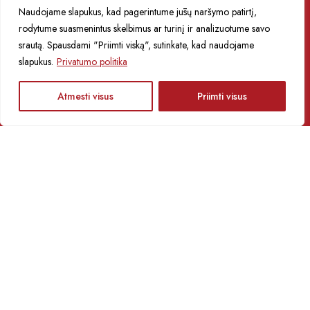
Naudojame slapukus, kad pagerintume jūsų naršymo patirtį,
rodytume suasmenintus skelbimus ar turinį ir analizuotume savo
Apie renginius ir muziejų naujienas sužinokite
srautą. Spausdami "Priimti viską", sutinkate, kad naudojame
pirmieji!
slapukus.
Privatumo politika
LT
Atmesti visus
Priimti visus
SIŲSTI
Muziejaus struktūra
Korupcijos prevencija
Asmens duomenų apsauga
Naudojimasis muziejaus rinkiniais