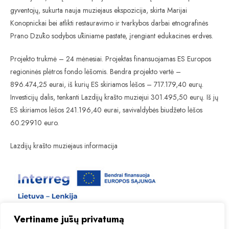
gyventojų, sukurta nauja muziejaus ekspozicija, skirta Marijai
Konopnickai bei atlikti restauravimo ir tvarkybos darbai etnografinės
Prano Dzūko sodybos ūkiniame pastate, įrengiant edukacines erdves.
Projekto trukmė – 24 mėnesiai. Projektas finansuojamas ES Europos
regioninės plėtros fondo lėšomis. Bendra projekto vertė –
896.474,25 eurai, iš kurių ES skiriamos lėšos – 717.179,40 eurų.
Investicijų dalis, tenkanti Lazdijų krašto muziejui 301.495,50 eurų. Iš jų
ES skiriamos lėšos 241.196,40 eurai, savivaldybės biudžeto lėšos
60.29910 euro.
Lazdijų krašto muziejaus informacija
Vertiname jūsų privatumą