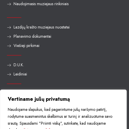
Naudojimasis muziejaus rinkiniais
Lazdijų krašto muziejaus nuostatai
Planavimo dokumentai
Viešieji pirkimai
D.U.K.
Leidiniai
+37031852726
Vertiname jūsų privatumą
info@lazdijumuziejus.lt
Naudojame slapukus, kad pagerintume jūsų naršymo patirtį,
Seinų g. 29, 67113 Lazdijai
rodytume suasmenintus skelbimus ar turinį ir analizuotume savo
Facebook
srautą. Spausdami "Priimti viską", sutinkate, kad naudojame