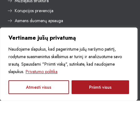
Muziejaus struktūra
Korupcijos prevencija
Asmens duomenų apsauga
Naudojimasis muziejaus rinkiniais
Vertiname jūsų privatumą
Naudojame slapukus, kad pagerintume jūsų naršymo patirtį,
Lazdijų krašto muziejaus nuostatai
rodytume suasmenintus skelbimus ar turinį ir analizuotume savo
srautą. Spausdami "Priimti viską", sutinkate, kad naudojame
Planavimo dokumentai
slapukus.
Privatumo politika
Viešieji pirkimai
LT
Atmesti visus
Priimti visus
D.U.K.
Leidiniai
+37031852726
info@lazdijumuziejus.lt