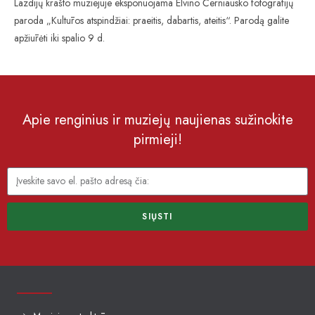
Lazdijų krašto muziejuje eksponuojama Elvino Černiausko fotografijų
paroda „Kultūros atspindžiai: praeitis, dabartis, ateitis“. Parodą galite
apžiūrėti iki spalio 9 d.
Apie renginius ir muziejų naujienas sužinokite
pirmieji!
SIŲSTI