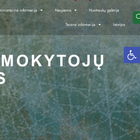
inistracinė informacija
Naujienos
Nuotraukų galerija
Teisinė informacija
Istorijos
Open toolbar