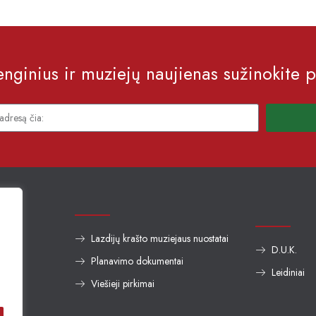
nginius ir muziejų naujienas sužinokite p
Lazdijų krašto muziejaus nuostatai
D.U.K.
Planavimo dokumentai
auga
Leidiniai
Viešieji pirkimai
us