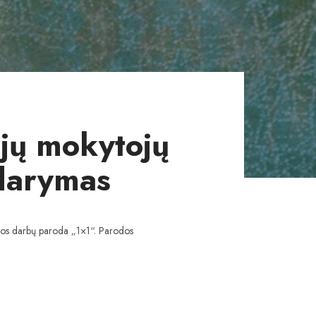
ijų mokytojų
idarymas
ybos darbų paroda „1×1“. Parodos