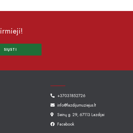
irmieji!
SIŲSTI
+37031852726
info@lazdijumuziejus.lt
Seinų g. 29, 67113 Lazdijai
Facebook