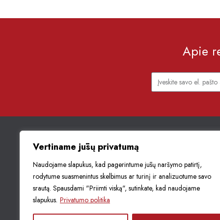
Apie re
Vertiname jūsų privatumą
Muziejaus struktūra
Naudojame slapukus, kad pagerintume jūsų naršymo patirtį,
Korupcijos prevencija
rodytume suasmenintus skelbimus ar turinį ir analizuotume savo
Asmens duomenų aps
srautą. Spausdami "Priimti viską", sutinkate, kad naudojame
Naudojimasis muzieja
slapukus.
Privatumo politika
rinkiniais