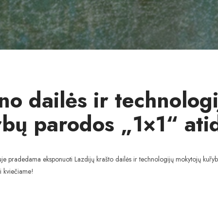
no dailės ir technolog
rbų parodos „1×1“ at
uje pradedama eksponuoti Lazdijų krašto dailės ir technologijų mokytojų kūr
ai kviečiame!