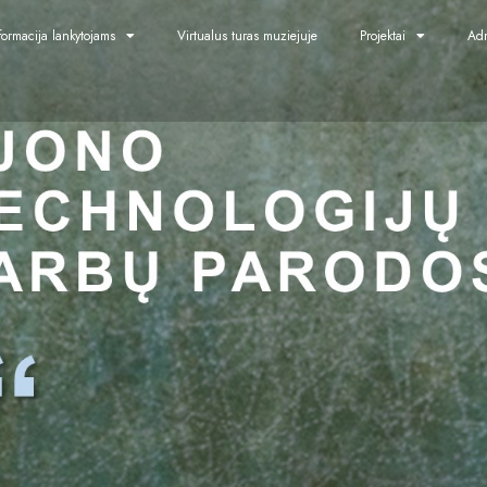
formacija lankytojams
Virtualus turas muziejuje
Projektai
Adm