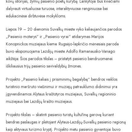
kovų istorijas, žymių pasienio poetų kūrybą. Lankytojai bus kviečiami
dalyvauti virtualiuose turuose, interaktyviuose renginiuose bei
edukacinėse dirbtuvėse mokykloms.
Liepos 19 – 20 dienomis Suvalkų mieste vyko keliaujančios parodos
„Pasienio moterys“ ir „Pasienio vyrai“ atidarymas Marijos
Konopnickos muziejaus kieme. Rugsėjo-lapkričio mėnesiais paroda
buvo eksponuojama Lazdijų mieste Adolfo Ramanausko-Vanago
aikštėje. Šios parodos tikslas – pristatyti pasienio bendruomenei
iškiliausius trijų pasienio savivaldybių žmones.
Projekto „Pasienio keliais į prisiminimų begalybę“ bendros veiklos
turistinio maršruto viešinimui ir muziejų patrauklumo didinimui yra
įgyvendinamos Alytaus kraštotyros muziejaus, Suvalkų regioninio
muziejaus bei Lazdijų krašto muziejaus.
Projekto tikslas – skatinti pasienio turistų kultūrinę gerovę kuriant
bendras paslaugas ir plėtojant Alytaus-Lazdijų-Suvalkų pasienio regioną
kaip aktyvaus turizmo kryptį. Projekto metu pasienio gyventojai buvo