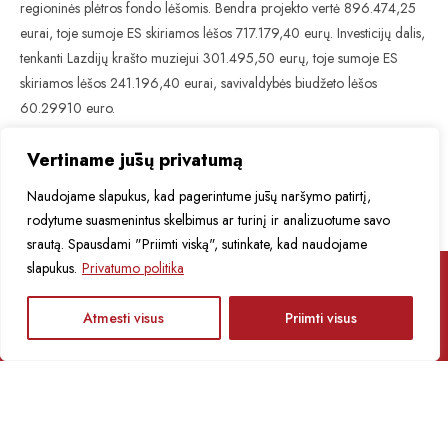
regioninės plėtros fondo lėšomis. Bendra projekto vertė 896.474,25
eurai, toje sumoje ES skiriamos lėšos 717.179,40 eurų. Investicijų dalis,
tenkanti Lazdijų krašto muziejui 301.495,50 eurų, toje sumoje ES
skiriamos lėšos 241.196,40 eurai, savivaldybės biudžeto lėšos
60.29910 euro.
Skaityti plačiau:
Vertiname jūsų privatumą
Naudojame slapukus, kad pagerintume jūsų naršymo patirtį,
Marketingo-strategija.pdf
rodytume suasmenintus skelbimus ar turinį ir analizuotume savo
srautą. Spausdami "Priimti viską", sutinkate, kad naudojame
slapukus.
Privatumo politika
LT
Apie renginius ir muziejų naujienas sužinokite
Atmesti visus
Priimti visus
pirmieji!