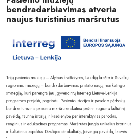
bendradarbiavimas atveria
naujus turistinius maršrutus
Trijų pasienio muziejų – Alytaus kraštotyros, Lazdijų krašto ir Suvalkų
regioninio muziejų – bendradarbiavimas pristato naują marketingo
strategiją, kuri parengta jau įgyvendintų Interreg Lietuva-Lenkija
programos projektų pagrindu. Pasienio istorijos ir paveldo pėdsakų
bendras turistinis pasienio maršrutas skatina pažinti regiono kultūrinį
paveldą, tautinę istoriją ir kasdienybę per interaktyvias parodas,
renginius ir edukacines programas. Maršrutas jungia unikalius istorinius
ir kultūrinius aspektus: Dzūkijos etnokultūrą, Jotvingių paveldą, laisvės