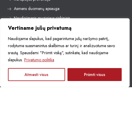
Asmens duomenų apsauga
Naudojimasis muziejaus rinkiniais
Vertiname jūsų privatumą
Naudojame slapukus, kad pagerintume jūsų naršymo patirtį,
Lazdijų krašto muziejaus nuostatai
rodytume suasmenintus skelbimus ar turinį ir analizuotume savo
Planavimo dokumentai
srautą. Spausdami "Priimti viską", sutinkate, kad naudojame
slapukus.
Privatumo politika
Viešieji pirkimai
LT
Atmesti visus
Priimti visus
D.U.K.
Leidiniai
+37031852726
info@lazdijumuziejus.lt
Seinų g. 29, 67113 Lazdijai