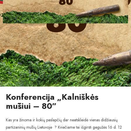
Konferencija „Kalniškės
mūšiui – 80”
Kas yra žinoma ir kokių paslapčių dar neatskleidė vienas didžiausių
partizaninių mūšių Lietuvoje
? Kviečiame tai išgirsti gegužės 16 d. 12