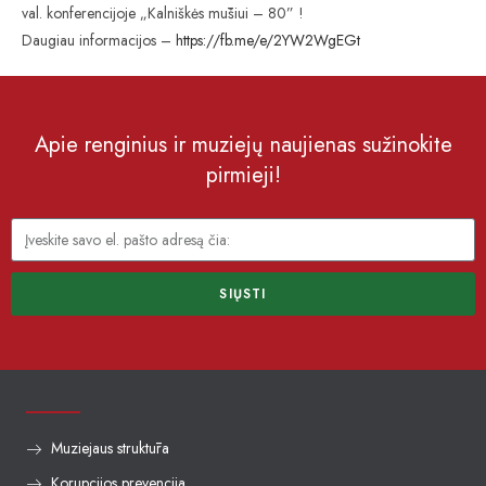
val. konferencijoje „Kalniškės mūšiui – 80” !
Daugiau informacijos –
https://fb.me/e/2YW2WgEGt
Apie renginius ir muziejų naujienas sužinokite
pirmieji!
SIŲSTI
Muziejaus struktūra
Korupcijos prevencija