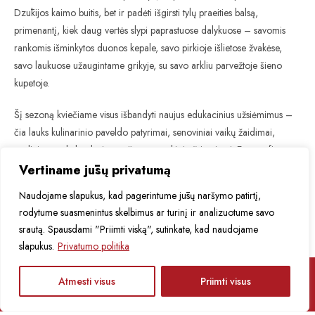
Dzūkijos kaimo buitis, bet ir padėti išgirsti tylų praeities balsą,
primenantį, kiek daug vertės slypi paprastuose dalykuose – savomis
rankomis išminkytos duonos kepale, savo pirkioje išlietose žvakėse,
savo laukuose užaugintame grikyje, su savo arkliu parvežtoje šieno
kupetoje.
Šį sezoną kviečiame visus išbandyti naujus edukacinius užsiėmimus –
čia lauks kulinarinio paveldo patyrimai, senoviniai vaikų žaidimai,
tradicinėms, kalendorinėms šventėms skirti užsiėmimai. Etnografinės
sodybos lankytojai galės susipažinti su buvusio sodybos šeimininko
Vertiname jūsų privatumą
Prano istorija, legendomis, iš arčiau pažinti buities eksponatus, o
Naudojame slapukus, kad pagerintume jūsų naršymo patirtį,
drąsiausius ir autentiškų patirčių išsiilgusius kviesime išbandyti tikrą
rodytume suasmenintus skelbimus ar turinį ir analizuotume savo
naujieną – miegojimą ant šieno!
srautą. Spausdami "Priimti viską", sutinkate, kad naudojame
slapukus.
Privatumo politika
LT
Atmesti visus
Priimti visus
Apie renginius ir muziejų naujienas sužinokite