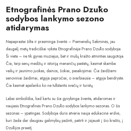
Etnografinės Prano Dzūko
sodybos lankymo sezono
atidarymas
Nepaprastai šilta ir prasminga šventė – Piemenėlių Sekminės, jau
daugelį metų tradiciškai vyksta Etnografinėje Prano Dzūko sodyboje.
Ši vieta – ne tik gyvas muziejus, bet ir mūsų krašto atminties saugotoja.
Čia, tarp senų medžių ir istoriją menančių pastatų, kasmet skamba
vaikų ir jaunimo juokas, dainos, šokiai, pasakojimai. Čia žaidžiami
senoviniai žaidimai, atgyja papročiai, o svarbiausia – atgyja bendrystė.
Čia kasmet apsilanko ko ne tūkstantis svečių ir turistų.
Labai simboliška, kad kartu su šia gyvybinga švente, atidaromas ir
naujasis Etnografinės Prano Dzūko sodybos lankymo sezonas. O šis
sezonas – ypatingas. Sodyboje duris atveria nauja edukacinė erdvė,
kuri žada dar daugiau galimybių pažinti, patirti ir įsijausti į šio krašto, į
Dzūkijos praeitį.