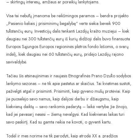
– skirtingų interesų, amžiaus ar poreikių lankytojams.
Visa tai nebūtų įmanoma be reikšmingos paramos – bendra projekto
„Pasienio keliais į prisiminimų begalybę“ vertė siekia beveik 900
tūkstančių eurų. Investicijų dalis tenkanti Lazdijų krašto muziejui – kiek
daugiau nei 300 tūkstančių eurų iš kurių didžioji dalis buvo finansuota
Europos Sąjungos Europos regioninės plėtros fondo lėšomis, o svarų
indėlį, kiek daugiau nei 60 tūkstančių eurų, pridėjo Lazdijų rajono
savivaldybė.
Tačiau šis atsinaujinimas ir naujasis Etnografinės Prano Dzūko sodybos
lankymo sezonas – ne tik apie pastatus ar skaičius. Tai kvietimas sustoti,
pažvelgti atgal ir prisiminti. Prisiminti, kaip gyveno mūsų protėviai. Kaip
jie puoselėjo savo namus, kaip dalijosi darbu ir džiaugsmu, kaip
kiekvieną daiktą – savo rankomis padarytą – laikė vertybe. Jie žinojo,
kad jei pavasarį nesėsi – žiemą nevalgysi. Kad kiekvienas laikas turi
savo paskirtį. Kad su gamta reikia ne kovoti, o gyventi kartu.
Todėl ir mes norime ne tik parodyti, kaip atrodė XX a. pradžios