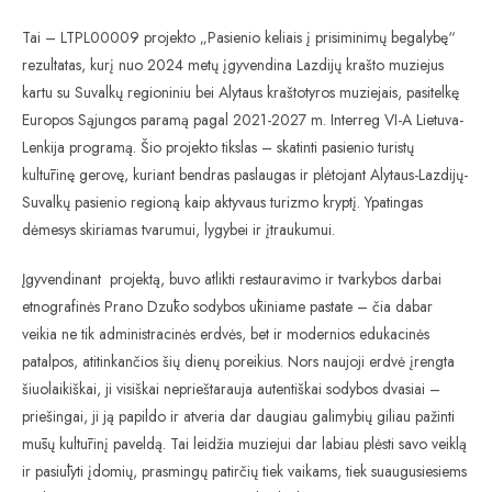
Tai – LTPL00009 projekto „Pasienio keliais į prisiminimų begalybę“
rezultatas, kurį nuo 2024 metų įgyvendina Lazdijų krašto muziejus
kartu su Suvalkų regioniniu bei Alytaus kraštotyros muziejais, pasitelkę
Europos Sąjungos paramą pagal 2021-2027 m. Interreg VI-A Lietuva-
Lenkija programą. Šio projekto tikslas – skatinti pasienio turistų
kultūrinę gerovę, kuriant bendras paslaugas ir plėtojant Alytaus-Lazdijų-
Suvalkų pasienio regioną kaip aktyvaus turizmo kryptį. Ypatingas
dėmesys skiriamas tvarumui, lygybei ir įtraukumui.
Įgyvendinant projektą, buvo atlikti restauravimo ir tvarkybos darbai
etnografinės Prano Dzūko sodybos ūkiniame pastate – čia dabar
veikia ne tik administracinės erdvės, bet ir modernios edukacinės
patalpos, atitinkančios šių dienų poreikius. Nors naujoji erdvė įrengta
šiuolaikiškai, ji visiškai neprieštarauja autentiškai sodybos dvasiai –
priešingai, ji ją papildo ir atveria dar daugiau galimybių giliau pažinti
mūsų kultūrinį paveldą. Tai leidžia muziejui dar labiau plėsti savo veiklą
ir pasiūlyti įdomių, prasmingų patirčių tiek vaikams, tiek suaugusiesiems