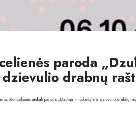
celienės paroda „Dzū
š dzievulio drabnų rašt
vos Stoncelienės unikali paroda „Dzūkija – išskaicyta iš dzievulio drabnų raštų