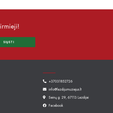
irmieji!
SIŲSTI
+37031852726
info@lazdijumuziejus.lt
Seinų g. 29, 67113 Lazdijai
Facebook