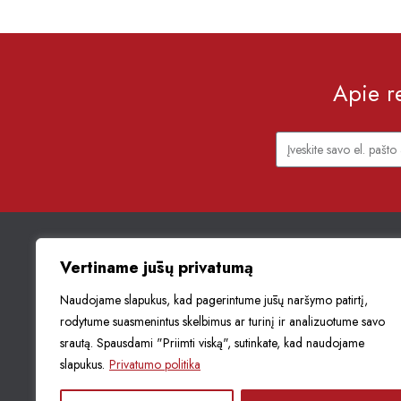
Apie re
Vertiname jūsų privatumą
Muziejaus struktūra
Naudojame slapukus, kad pagerintume jūsų naršymo patirtį,
Korupcijos prevencija
rodytume suasmenintus skelbimus ar turinį ir analizuotume savo
Asmens duomenų aps
srautą. Spausdami "Priimti viską", sutinkate, kad naudojame
Naudojimasis muzieja
slapukus.
Privatumo politika
rinkiniais