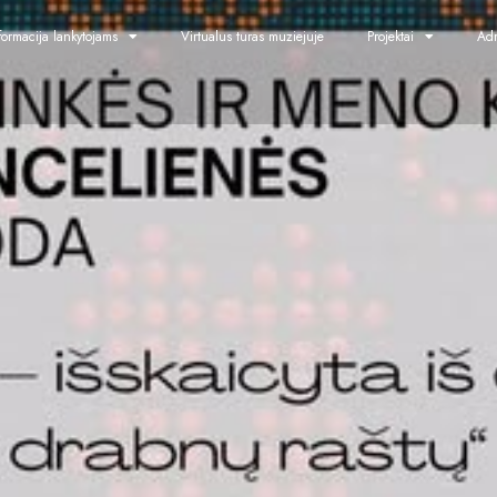
formacija lankytojams
Virtualus turas muziejuje
Projektai
Adm