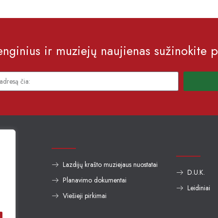
nginius ir muziejų naujienas sužinokite p
Lazdijų krašto muziejaus nuostatai
D.U.K.
Planavimo dokumentai
auga
Leidiniai
Viešieji pirkimai
us