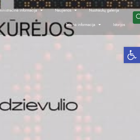
inistracinė informacija
Naujienos
Nuotraukų galerija
Teisinė informacija
Istorijos
Open toolbar