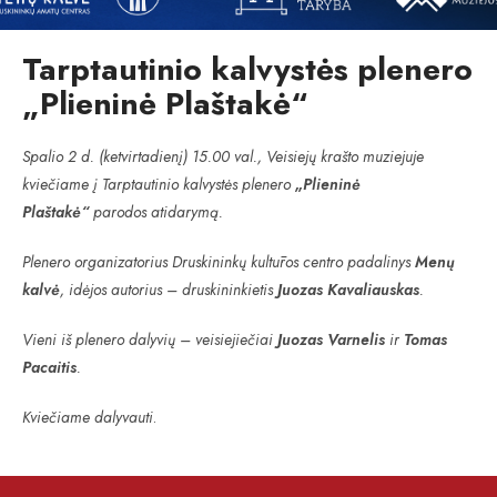
Tarptautinio kalvystės plenero
„Plieninė Plaštakė“
Spalio 2 d. (ketvirtadienį) 15.00 val., Veisiejų krašto muziejuje
kviečiame į Tarptautinio kalvystės plenero
„Plieninė
Plaštakė“
parodos atidarymą.
Plenero organizatorius Druskininkų kultūros centro padalinys
Menų
kalvė
, idėjos autorius – druskininkietis
Juozas Kavaliauskas
.
Vieni iš plenero dalyvių – veisiejiečiai
Juozas Varnelis
ir
Tomas
Pacaitis
.
Kviečiame dalyvauti
.