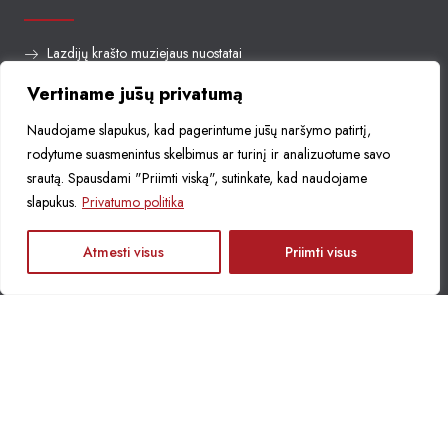
Lazdijų krašto muziejaus nuostatai
Planavimo dokumentai
Vertiname jūsų privatumą
Viešieji pirkimai
Naudojame slapukus, kad pagerintume jūsų naršymo patirtį,
rodytume suasmenintus skelbimus ar turinį ir analizuotume savo
srautą. Spausdami "Priimti viską", sutinkate, kad naudojame
D.U.K.
slapukus.
Privatumo politika
Leidiniai
LT
Atmesti visus
Priimti visus
+37031852726
info@lazdijumuziejus.lt
Seinų g. 29, 67113 Lazdijai
Facebook