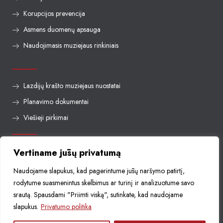
Korupcijos prevencija
Asmens duomenų apsauga
Naudojimasis muziejaus rinkiniais
Lazdijų krašto muziejaus nuostatai
Planavimo dokumentai
Viešieji pirkimai
D.U.K.
Vertiname jūsų privatumą
Leidiniai
Naudojame slapukus, kad pagerintume jūsų naršymo patirtį,
rodytume suasmenintus skelbimus ar turinį ir analizuotume savo
srautą. Spausdami "Priimti viską", sutinkate, kad naudojame
+37031852726
slapukus.
Privatumo politika
info@lazdijumuziejus.lt