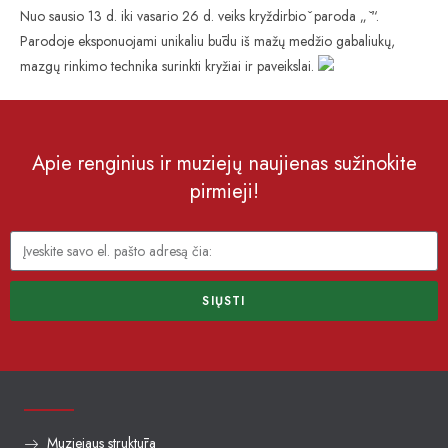
Nuo sausio 13 d. iki vasario 26 d. veiks kryždirbio ̌ paroda „ ̌“.
Parodoje eksponuojami unikaliu būdu iš mažų medžio gabaliukų,
mazgų rinkimo technika surinkti kryžiai ir paveikslai.
Apie renginius ir muziejų naujienas sužinokite
pirmieji!
SIŲSTI
Muziejaus struktūra