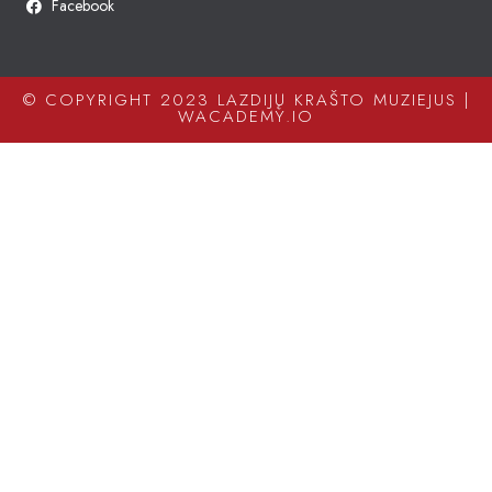
Facebook
© COPYRIGHT 2023 LAZDIJŲ KRAŠTO MUZIEJUS |
WACADEMY.IO