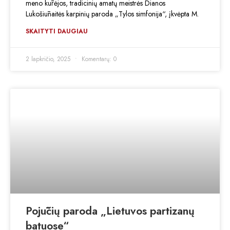
meno kūrėjos, tradicinių amatų meistrės Dianos
Lukošiūnaitės karpinių paroda „Tylos simfonija“, įkvėpta M.
SKAITYTI DAUGIAU
2 lapkričio, 2025
Komentarų: 0
Pojūčių paroda „Lietuvos partizanų
batuose“