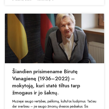
Šiandien prisimename Birutę
Vanagienę (1936–2022) –
mokytoją, kuri statė tiltus tarp
žmogaus ir jo šaknų.
Muziejai saugo vertybes, palikimą, kultūros liudijimus. Tačiau
dar svarbiau – jie saugo žmonių dvasios pėdsakus. Šis