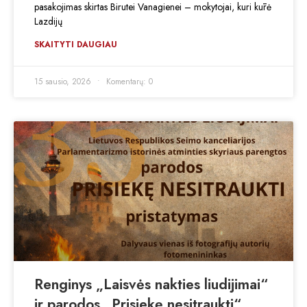
pasakojimas skirtas Birutei Vanagienei – mokytojai, kuri kūrė
Lazdijų
SKAITYTI DAUGIAU
15 sausio, 2026
Komentarų: 0
Renginys „Laisvės nakties liudijimai“
ir parodos „Prisiekę nesitraukti“