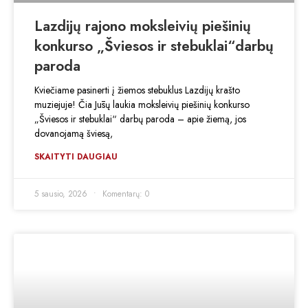
Lazdijų rajono moksleivių piešinių
konkurso „Šviesos ir stebuklai“darbų
paroda
Kviečiame pasinerti į žiemos stebuklus Lazdijų krašto
muziejuje! Čia Jūsų laukia moksleivių piešinių konkurso
„Šviesos ir stebuklai“ darbų paroda – apie žiemą, jos
dovanojamą šviesą,
SKAITYTI DAUGIAU
5 sausio, 2026
Komentarų: 0