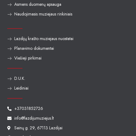
Asmens duomenų apsauga
Naudojimasis muziejaus rinkiniais
Lazdijų krašto muziejaus nuostatai
Planavimo dokumentai
Viešieji pirkimai
D.U.K.
Leidiniai
+37031852726
info@lazdijumuziejus.lt
Seinų g. 29, 67113 Lazdijai