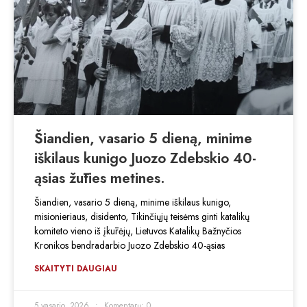
Šiandien, vasario 5 dieną, minime
iškilaus kunigo Juozo Zdebskio 40-
ąsias žūties metines.
Šiandien, vasario 5 dieną, minime iškilaus kunigo,
misionieriaus, disidento, Tikinčiųjų teisėms ginti katalikų
komiteto vieno iš įkūrėjų, Lietuvos Katalikų Bažnyčios
Kronikos bendradarbio Juozo Zdebskio 40-ąsias
SKAITYTI DAUGIAU
5 vasario, 2026
Komentarų: 0