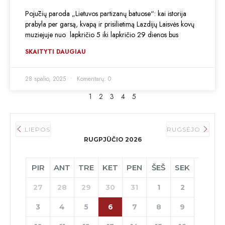
Pojūčių paroda „Lietuvos partizanų batuose“: kai istorija
prabyla per garsą, kvapą ir prisilietimą Lazdijų Laisvės kovų
muziejuje nuo lapkričio 5 iki lapkričio 29 dienos bus
SKAITYTI DAUGIAU
28 spalio, 2025
Komentarų: 0
1
2
3
4
5
LIEPOS
RUGSĖJO
RUGPJŪČIO 2026
PIR
ANT
TRE
KET
PEN
ŠEŠ
SEK
27
28
29
30
31
1
2
3
4
5
6
7
8
9