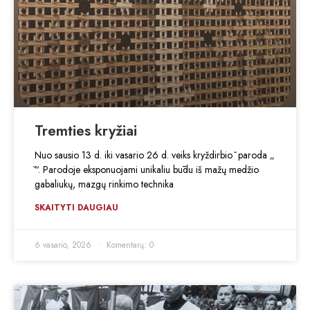
Tremties kryžiai
Nuo sausio 13 d. iki vasario 26 d. veiks kryždirbio ̌ paroda „
̌“. Parodoje eksponuojami unikaliu būdu iš mažų medžio
gabaliukų, mazgų rinkimo technika
SKAITYTI DAUGIAU
6 vasario, 2026
Komentarų: 0